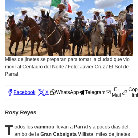
Miles de jinetes se preparan para tomar la ciudad que vio
morir al Centauro del Norte
/
Foto: Javier Cruz / El Sol de
Parral
E-
Cop
Facebook
X
WhatsApp
Telegram
Mail
lin
Rosy Reyes
T
odos los
caminos
llevan a
Parral
y a pocos días del
arribo de la
Gran Cabalgata Villist
a, miles de jinetes