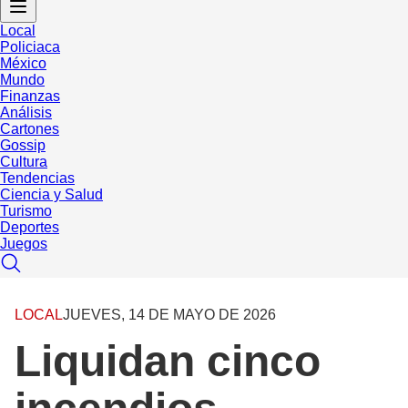
Local
Policiaca
México
Mundo
Finanzas
Análisis
Cartones
Gossip
Cultura
Tendencias
Ciencia y Salud
Turismo
Deportes
Juegos
LOCAL
JUEVES, 14 DE MAYO DE 2026
Liquidan cinco