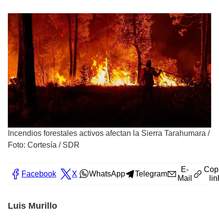
Incendios forestales activos afectan la Sierra Tarahumara
/
Foto: Cortesía / SDR
E-
Cop
Facebook
X
WhatsApp
Telegram
Mail
lin
Luis Murillo