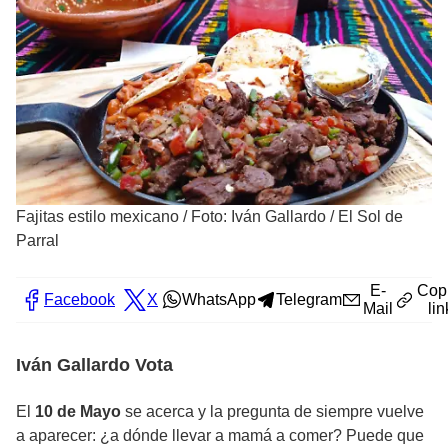
Fajitas estilo mexicano
/
Foto: Iván Gallardo / El Sol de
Parral
E-
Cop
Facebook
X
WhatsApp
Telegram
Mail
lin
Iván Gallardo Vota
El
10 de Mayo
se acerca y la pregunta de siempre vuelve
a aparecer: ¿a dónde llevar a mamá a comer? Puede que