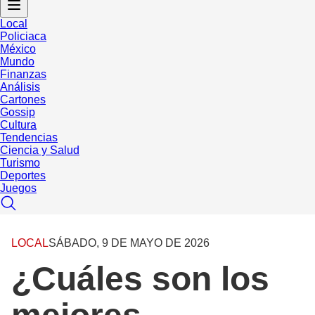
Local
Policiaca
México
Mundo
Finanzas
Análisis
Cartones
Gossip
Cultura
Tendencias
Ciencia y Salud
Turismo
Deportes
Juegos
LOCAL
SÁBADO, 9 DE MAYO DE 2026
¿Cuáles son los