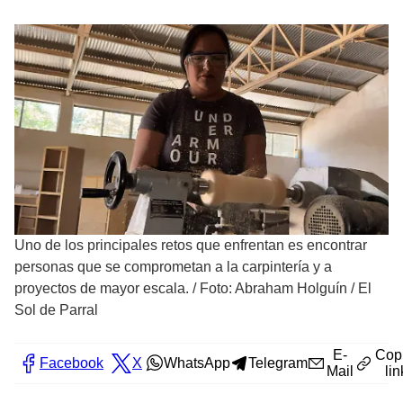
Uno de los principales retos que enfrentan es encontrar
personas que se comprometan a la carpintería y a
proyectos de mayor escala.
/
Foto: Abraham Holguín / El
Sol de Parral
E-
Cop
Facebook
X
WhatsApp
Telegram
Mail
lin