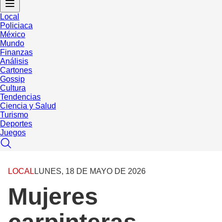
Local
Policiaca
México
Mundo
Finanzas
Análisis
Cartones
Gossip
Cultura
Tendencias
Ciencia y Salud
Turismo
Deportes
Juegos
LOCAL
LUNES, 18 DE MAYO DE 2026
Mujeres