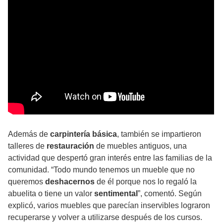
Además de
carpintería básica
, también se impartieron
talleres de
restauración
de muebles antiguos, una
actividad que despertó gran interés entre las familias de la
comunidad. “Todo mundo tenemos un mueble que no
queremos
deshacernos
de él porque nos lo regaló la
abuelita o tiene un valor
sentimental
”, comentó. Según
explicó, varios muebles que parecían inservibles lograron
recuperarse y volver a utilizarse después de los cursos.