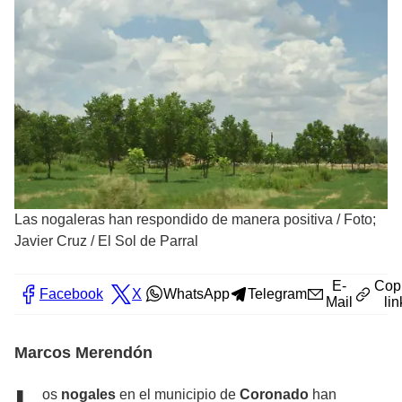
Las nogaleras han respondido de manera positiva
/
Foto;
Javier Cruz / El Sol de Parral
E-
Cop
Facebook
X
WhatsApp
Telegram
Mail
lin
Marcos Merendón
os
nogales
en el municipio de
Coronado
han