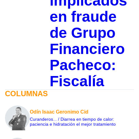
implicados
en fraude
de Grupo
Financiero
Pacheco:
Fiscalía
COLUMNAS
Odín Isaac Geronimo Cid
Curanderos... / Diarrea en tiempo de calor:
paciencia e hidratación el mejor tratamiento