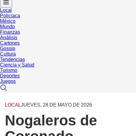
Local
Policiaca
México
Mundo
Finanzas
Análisis
Cartones
Gossip
Cultura
Tendencias
Ciencia y Salud
Turismo
Deportes
Juegos
LOCAL
JUEVES, 28 DE MAYO DE 2026
Nogaleros de