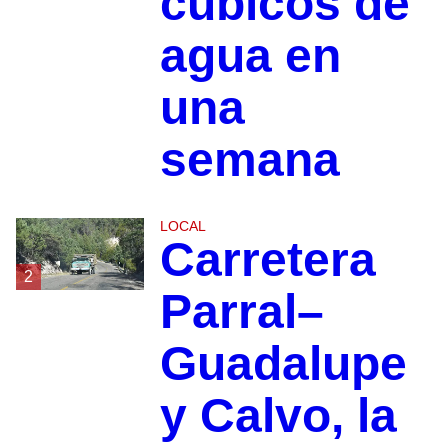
cúbicos de
agua en
una
semana
LOCAL
Carretera
2
Parral–
Guadalupe
y Calvo, la