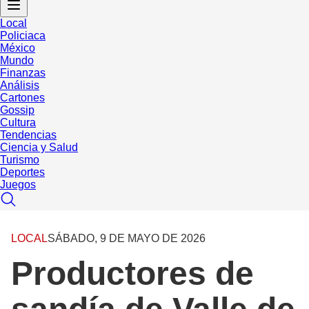
Local
Policiaca
México
Mundo
Finanzas
Análisis
Cartones
Gossip
Cultura
Tendencias
Ciencia y Salud
Turismo
Deportes
Juegos
LOCAL
SÁBADO, 9 DE MAYO DE 2026
Productores de