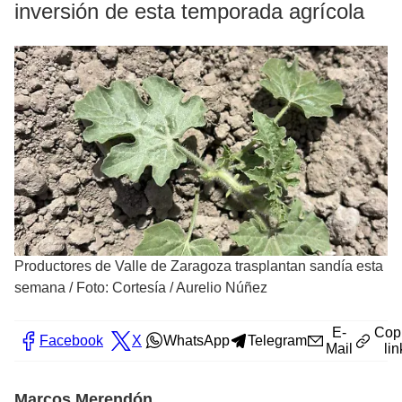
inversión de esta temporada agrícola
Productores de Valle de Zaragoza trasplantan sandía esta
semana
/
Foto: Cortesía / Aurelio Núñez
E-
Cop
Facebook
X
WhatsApp
Telegram
Mail
lin
Marcos Merendón