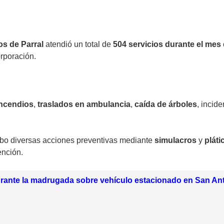
os de Parral
atendió un total de
504 servicios
durante el mes 
orporación.
incendios
,
traslados en ambulancia
,
caída de árboles
, incid
abo diversas acciones preventivas mediante
simulacros
y
pláti
ención.
rante la madrugada sobre vehículo estacionado en San Ant