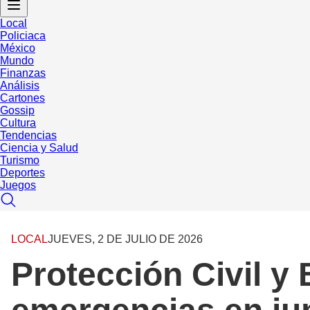
Local
Policiaca
México
Mundo
Finanzas
Análisis
Cartones
Gossip
Cultura
Tendencias
Ciencia y Salud
Turismo
Deportes
Juegos
LOCAL
JUEVES, 2 DE JULIO DE 2026
Protección Civil y