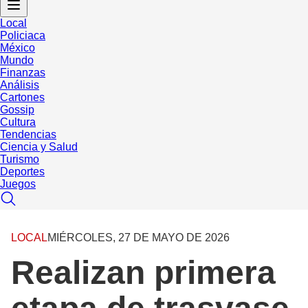
Local
Policiaca
México
Mundo
Finanzas
Análisis
Cartones
Gossip
Cultura
Tendencias
Ciencia y Salud
Turismo
Deportes
Juegos
LOCAL
MIÉRCOLES, 27 DE MAYO DE 2026
Realizan primera