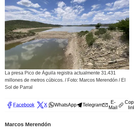
La presa Pico de Águila registra actualmente 31.431
millones de metros cúbicos.
/
Foto: Marcos Merendón / El
Sol de Parral
E-
Cop
Facebook
X
WhatsApp
Telegram
Mail
lin
Marcos Merendón