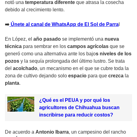
notó una
temperatura diferente
que atrasa la cosecha
debido al crecimiento lento.
➡️
Únete al canal de WhatsApp de El Sol de Parra
l
En López, el
año pasado
se implementó una
nueva
técnica
para sembrar en los
campos agrícolas
que se
generó como una alternativa ante los bajo
s niveles de los
pozos
y la sequía prolongada del último lustro. Se trata
del
acolchado
, un mecanismo en el que se cubre toda la
zona de cultivo dejando solo
espacio
para que
crezca
la
planta
.
¿Qué es el PEUA y por qué los
agricultores de Chihuahua buscan
inscribirse para reducir costos?
De acuerdo a
Antonio Ibarra
, un campesino del rancho