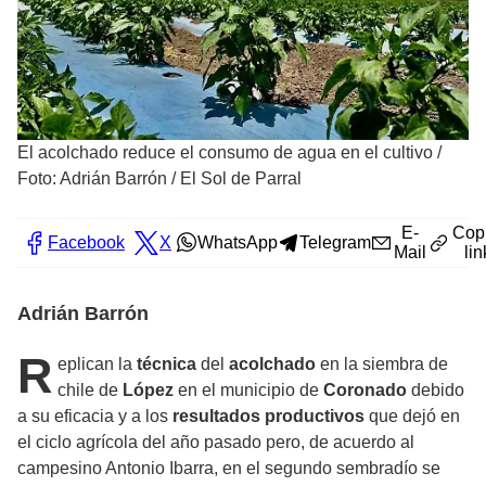
El acolchado reduce el consumo de agua en el cultivo
/
Foto: Adrián Barrón / El Sol de Parral
E-
Cop
Facebook
X
WhatsApp
Telegram
Mail
lin
Adrián Barrón
R
eplican la
técnica
del
acolchado
en la siembra de
chile de
López
en el municipio de
Coronado
debido
a su eficacia y a los
resultados productivos
que dejó en
el ciclo agrícola del año pasado pero, de acuerdo al
campesino Antonio Ibarra, en el segundo sembradío se