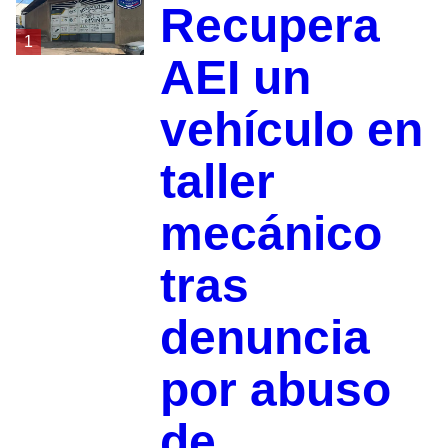
Recupera
1
AEI un
vehículo en
taller
mecánico
tras
denuncia
por abuso
de