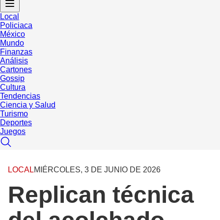
Local
Policiaca
México
Mundo
Finanzas
Análisis
Cartones
Gossip
Cultura
Tendencias
Ciencia y Salud
Turismo
Deportes
Juegos
LOCAL
MIÉRCOLES, 3 DE JUNIO DE 2026
Replican técnica