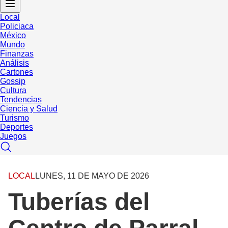
Local
Policiaca
México
Mundo
Finanzas
Análisis
Cartones
Gossip
Cultura
Tendencias
Ciencia y Salud
Turismo
Deportes
Juegos
LOCAL
LUNES, 11 DE MAYO DE 2026
Tuberías del