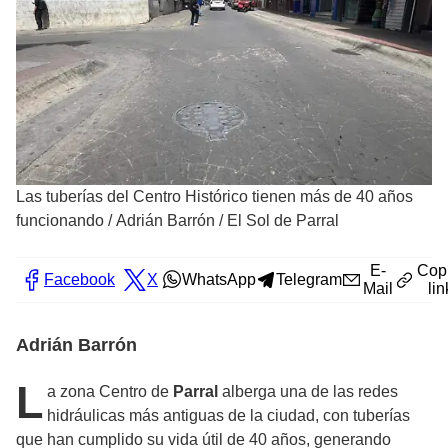
Las tuberías del Centro Histórico tienen más de 40 años
funcionando
/
Adrián Barrón / El Sol de Parral
E-
Cop
Facebook
X
WhatsApp
Telegram
Mail
lin
Adrián Barrón
L
a zona Centro de
Parral
alberga una de las redes
hidráulicas más antiguas de la ciudad, con tuberías
que han cumplido su vida útil de 40 años, generando