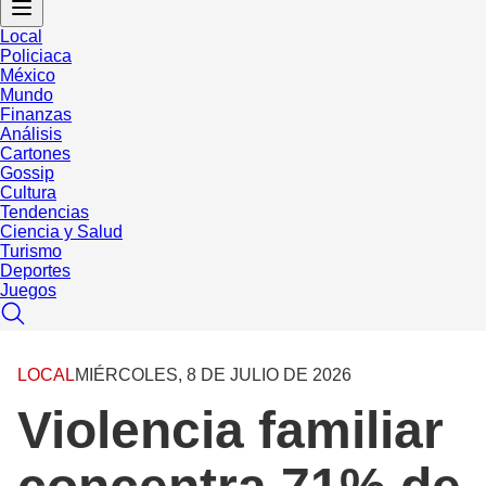
Local
Policiaca
México
Mundo
Finanzas
Análisis
Cartones
Gossip
Cultura
Tendencias
Ciencia y Salud
Turismo
Deportes
Juegos
LOCAL
MIÉRCOLES, 8 DE JULIO DE 2026
Violencia familiar