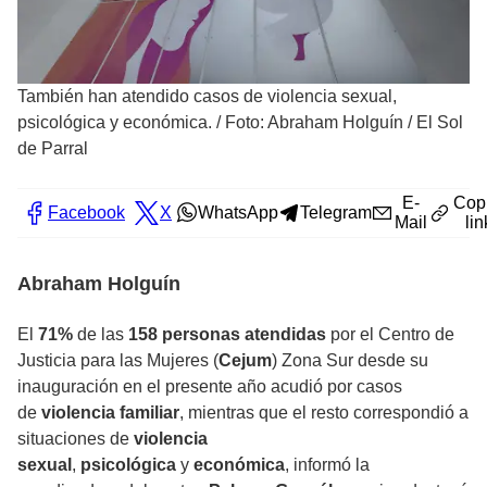
También han atendido casos de violencia sexual,
psicológica y económica.
/
Foto: Abraham Holguín / El Sol
de Parral
E-
Cop
Facebook
X
WhatsApp
Telegram
Mail
lin
Abraham Holguín
El
71%
de las
158 personas atendidas
por el Centro de
Justicia para las Mujeres (
Cejum
) Zona Sur desde su
inauguración en el presente año acudió por casos
de
violencia familiar
, mientras que el resto correspondió a
situaciones de
violencia
sexual
,
psicológica
y
económica
, informó la