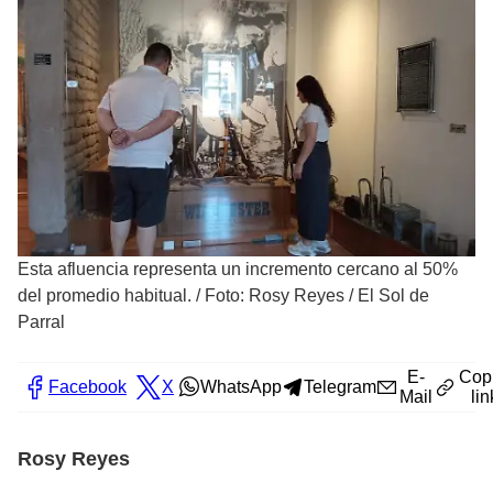
Esta afluencia representa un incremento cercano al 50%
del promedio habitual.
/
Foto: Rosy Reyes / El Sol de
Parral
E-
Cop
Facebook
X
WhatsApp
Telegram
Mail
lin
Rosy Reyes