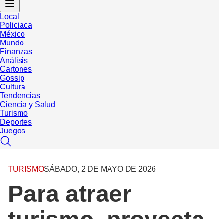
Local
Policiaca
México
Mundo
Finanzas
Análisis
Cartones
Gossip
Cultura
Tendencias
Ciencia y Salud
Turismo
Deportes
Juegos
TURISMO
SÁBADO, 2 DE MAYO DE 2026
Para atraer