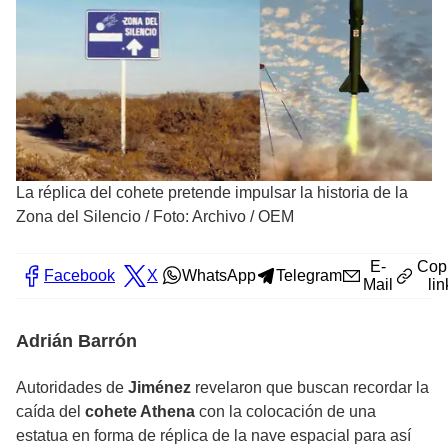
La réplica del cohete pretende impulsar la historia de la
Zona del Silencio
/
Foto: Archivo / OEM
E-
Cop
Facebook
X
WhatsApp
Telegram
Mail
lin
Adrián Barrón
Autoridades de
Jiménez
revelaron que buscan recordar la
caída del
cohete Athena
con la colocación de una
estatua en forma de réplica de la nave espacial para así