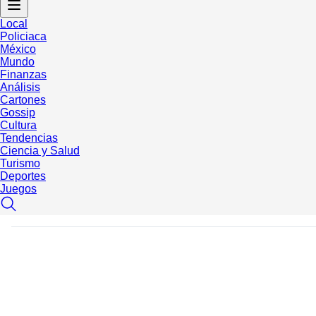
Local
Policiaca
México
Mundo
Finanzas
Análisis
Cartones
Gossip
Cultura
Tendencias
Ciencia y Salud
Turismo
Deportes
Juegos