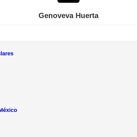
Genoveva
Huerta
ulares
 México