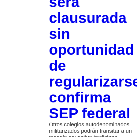
será
clausurada
sin
oportunidad
de
regularizars
confirma
SEP federal
Otros colegios autodenominados
militarizados podrán transitar a un