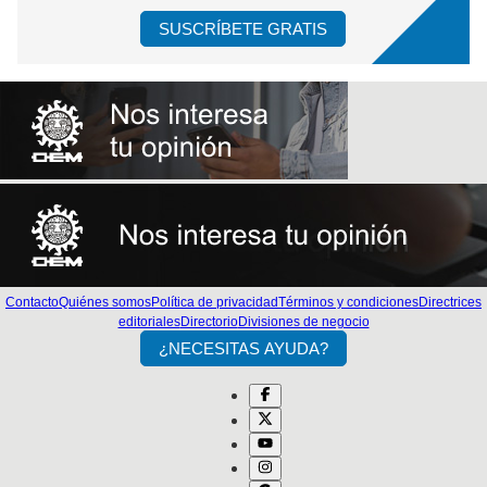
SUSCRÍBETE GRATIS
Contacto
Quiénes somos
Política de privacidad
Términos y condiciones
Directrices
editoriales
Directorio
Divisiones de negocio
¿NECESITAS AYUDA?