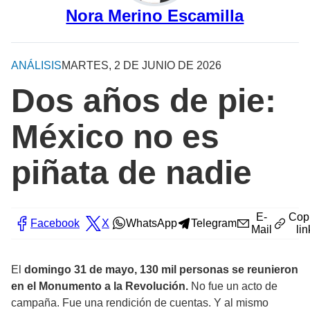
Nora Merino Escamilla
ANÁLISIS
MARTES, 2 DE JUNIO DE 2026
Dos años de pie:
México no es
piñata de nadie
E-
Cop
Facebook
X
WhatsApp
Telegram
Mail
lin
El
domingo 31 de mayo, 130 mil personas se reunieron
en el Monumento a la Revolución.
No fue un acto de
campaña. Fue una rendición de cuentas. Y al mismo