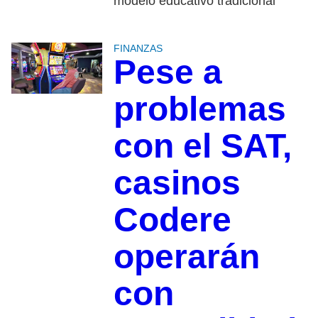
modelo educativo tradicional
FINANZAS
Pese a
problemas
con el SAT,
casinos
Codere
operarán
con