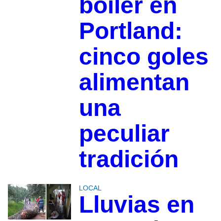
boiler en
Portland:
cinco goles
alimentan
una
peculiar
tradición
LOCAL
Lluvias en