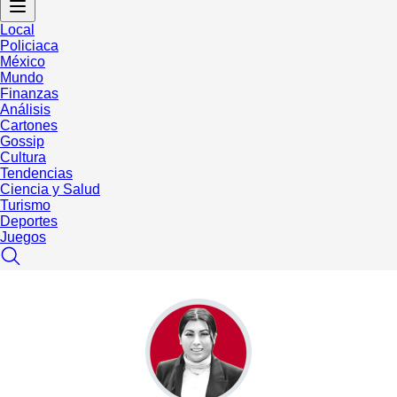
Local
Policiaca
México
Mundo
Finanzas
Análisis
Cartones
Gossip
Cultura
Tendencias
Ciencia y Salud
Turismo
Deportes
Juegos