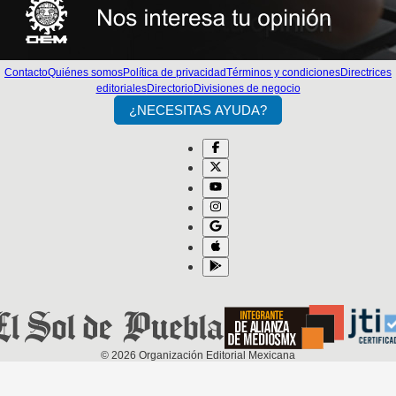
Contacto
Quiénes somos
Política de privacidad
Términos y condiciones
Directrices
editoriales
Directorio
Divisiones de negocio
¿NECESITAS AYUDA?
©
2026
Organización Editorial Mexicana