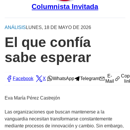
Columnista Invitada
ANÁLISIS
LUNES, 18 DE MAYO DE 2026
El que confía
sabe esperar
E-
Cop
Facebook
X
WhatsApp
Telegram
Mail
lin
Eva María Pérez Castrejón
Las organizaciones que buscan mantenerse a la
vanguardia necesitan transformarse constantemente
mediante procesos de innovación y cambio. Sin embargo,