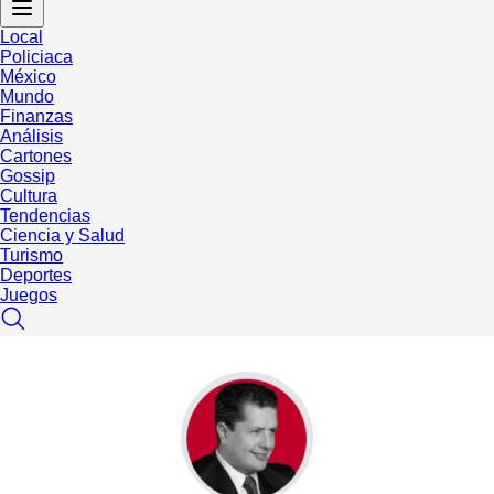
Local
Policiaca
México
Mundo
Finanzas
Análisis
Cartones
Gossip
Cultura
Tendencias
Ciencia y Salud
Turismo
Deportes
Juegos