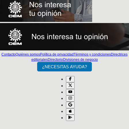
Contacto
Quiénes somos
Política de privacidad
Términos y condiciones
Directrices
editoriales
Directorio
Divisiones de negocio
¿NECESITAS AYUDA?