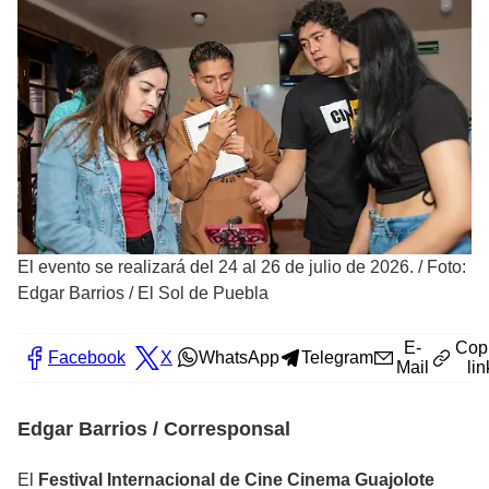
El evento se realizará del 24 al 26 de julio de 2026.
/
Foto:
Edgar Barrios / El Sol de Puebla
E-
Cop
Facebook
X
WhatsApp
Telegram
Mail
lin
Edgar Barrios / Corresponsal
El
Festival Internacional de Cine Cinema Guajolote