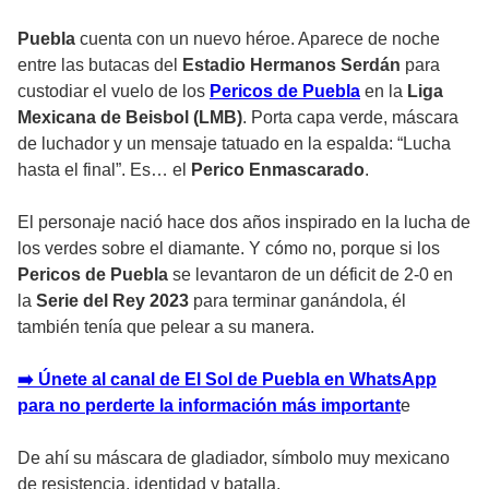
Puebla
cuenta con un nuevo héroe. Aparece de noche
entre las butacas del
Estadio Hermanos Serdán
para
custodiar el vuelo de los
Pericos de Puebla
en la
Liga
Mexicana de Beisbol (LMB)
. Porta capa verde, máscara
de luchador y un mensaje tatuado en la espalda: “Lucha
hasta el final”. Es… el
Perico Enmascarado
.
El personaje nació hace dos años inspirado en la lucha de
los verdes sobre el diamante. Y cómo no, porque si los
Pericos de Puebla
se levantaron de un déficit de 2-0 en
la
Serie del Rey 2023
para terminar ganándola, él
también tenía que pelear a su manera.
➡️ Únete al canal de El Sol de Puebla en WhatsApp
para no perderte la información más importan
t
e
De ahí su máscara de gladiador, símbolo muy mexicano
de resistencia, identidad y batalla.