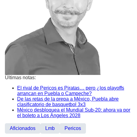
Últimas notas:
El rival de Pericos es Piratas… pero ¿los playoffs
arrancan en Puebla o Campeche?
De las retas de la prepa a México, Puebla abre
clasificatorio de basquetbol 3x3
México desbloquea el Mundial Sub-20: ahora va por
el boleto a Los Ángeles 2028
Aficionados
Lmb
Pericos