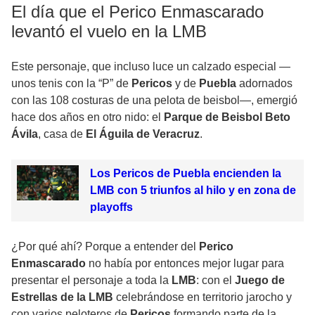
El día que el Perico Enmascarado
levantó el vuelo en la LMB
Este personaje, que incluso luce un calzado especial —
unos tenis con la “P” de
Pericos
y de
Puebla
adornados
con las 108 costuras de una pelota de beisbol—, emergió
hace dos años en otro nido: el
Parque de Beisbol Beto
Ávila
, casa de
El Águila de Veracruz
.
Los Pericos de Puebla encienden la
LMB con 5 triunfos al hilo y en zona de
playoffs
¿Por qué ahí? Porque a entender del
Perico
Enmascarado
no había por entonces mejor lugar para
presentar el personaje a toda la
LMB
: con el
Juego de
Estrellas de la LMB
celebrándose en territorio jarocho y
con varios peloteros de
Pericos
formando parte de la