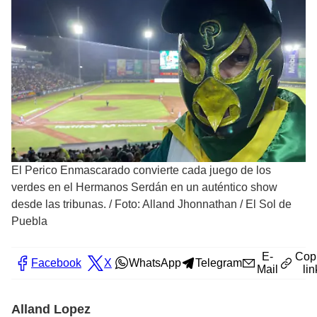
El Perico Enmascarado convierte cada juego de los
verdes en el Hermanos Serdán en un auténtico show
desde las tribunas.
/
Foto: Alland Jhonnathan / El Sol de
Puebla
E-
Cop
Facebook
X
WhatsApp
Telegram
Mail
lin
Alland Lopez