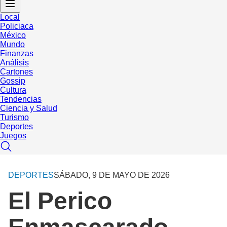
Local
Policiaca
México
Mundo
Finanzas
Análisis
Cartones
Gossip
Cultura
Tendencias
Ciencia y Salud
Turismo
Deportes
Juegos
DEPORTES
SÁBADO, 9 DE MAYO DE 2026
El Perico