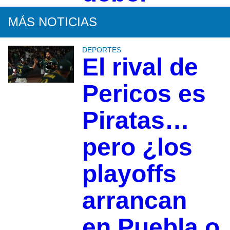
MÁS NOTICIAS
DEPORTES
El rival de
Pericos es
Piratas…
pero ¿los
playoffs
arrancan
en Puebla o