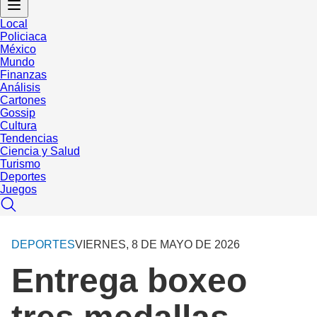
Local
Policiaca
México
Mundo
Finanzas
Análisis
Cartones
Gossip
Cultura
Tendencias
Ciencia y Salud
Turismo
Deportes
Juegos
DEPORTES
VIERNES, 8 DE MAYO DE 2026
Entrega boxeo