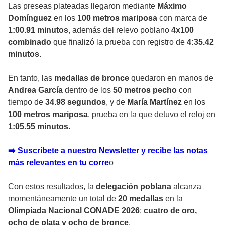
Las preseas plateadas llegaron mediante
Máximo
Domínguez
en los
100 metros mariposa
con marca de
1:00.91 minutos
, además del relevo poblano
4x100
combinado
que finalizó la prueba con registro de
4:35.42
minutos
.
En tanto, las
medallas de bronce
quedaron en manos de
Andrea García
dentro de los
50 metros pecho
con
tiempo de
34.98 segundos
, y de
María Martínez
en los
100 metros mariposa
, prueba en la que detuvo el reloj en
1:05.55 minutos
.
➡️ Suscríbete a nuestro Newsletter y recibe las notas
más relevantes en tu corr
e
o
Con estos resultados, la
delegación poblana
alcanza
momentáneamente un total de
20 medallas
en la
Olimpiada Nacional CONADE 2026
:
cuatro de oro,
ocho de plata y ocho de bronce
.