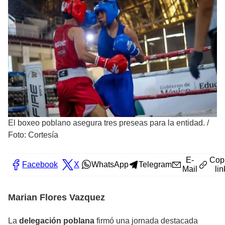
El boxeo poblano asegura tres preseas para la entidad.
/
Foto: Cortesía
E-
Cop
Facebook
X
WhatsApp
Telegram
Mail
lin
Marian Flores Vazquez
La
delegación poblana
firmó una jornada destacada