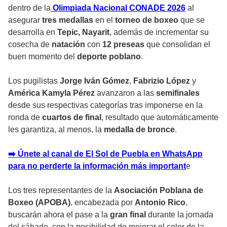
dentro de la
Olimpiada Nacional CONADE 2026
al
asegurar
tres medallas
en el
torneo de boxeo
que se
desarrolla en
Tepic, Nayarit
, además de incrementar su
cosecha de
natación
con
12 preseas
que consolidan el
buen momento del
deporte poblano
.
Los pugilistas
Jorge Iván Gómez
,
Fabrizio López
y
América Kamyla Pérez
avanzaron a las
semifinales
desde sus respectivas categorías tras imponerse en la
ronda de
cuartos de final
, resultado que automáticamente
les garantiza, al menos, la
medalla de bronce
.
➡️ Únete al canal de El Sol de Puebla en WhatsApp
para no perderte la información más importan
t
e
Los tres representantes de la
Asociación Poblana de
Boxeo (APOBA)
, encabezada por
Antonio Rico
,
buscarán ahora el pase a la
gran final
durante la jornada
del sábado, con la posibilidad de mejorar el color de la