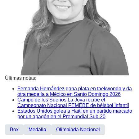
Últimas notas:
Fernanda Hernández gana plata en taekwondo y da
otra medalla a México en Santo Domingo 2026
Campo de los Sueños La Joya recibe el
Campeonato Nacional FEMEBE de béisbol infantil
Estados Unidos golea a Haití en un partido marcado
por un apagón en el Premundial Sub-20
Box
Medalla
Olimpiada Nacional