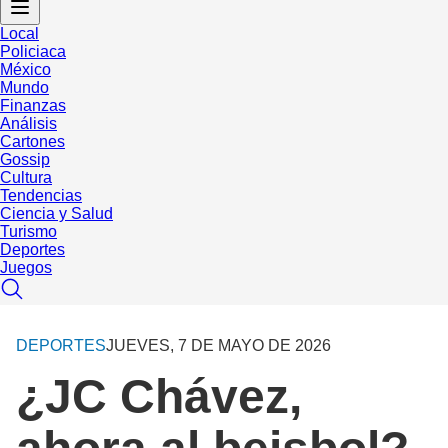
Local
Policiaca
México
Mundo
Finanzas
Análisis
Cartones
Gossip
Cultura
Tendencias
Ciencia y Salud
Turismo
Deportes
Juegos
DEPORTES
JUEVES, 7 DE MAYO DE 2026
¿JC Chávez,