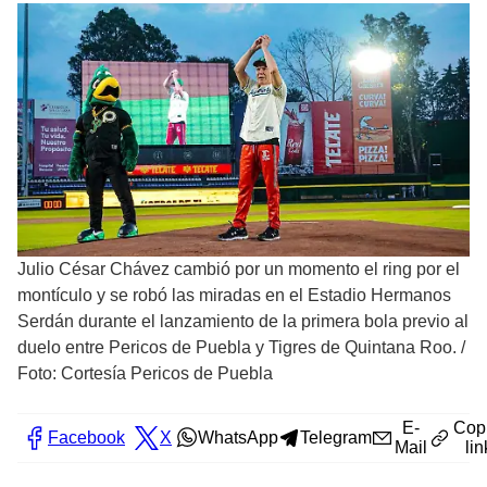
Julio César Chávez cambió por un momento el ring por el
montículo y se robó las miradas en el Estadio Hermanos
Serdán durante el lanzamiento de la primera bola previo al
duelo entre Pericos de Puebla y Tigres de Quintana Roo.
/
Foto: Cortesía Pericos de Puebla
E-
Cop
Facebook
X
WhatsApp
Telegram
Mail
lin