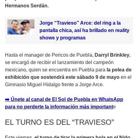
Hermanos Serdán.
Jorge “Travieso” Arce: del ring a la
pantalla chica, así ha brillado en reality
shows y programas
Hasta el manager de Pericos de Puebla,
Darryl Brinkley
,
se encargó de recibir el lanzamiento del campeón
mexicano, quien se encuentra en Puebla para
la pelea de
exhibición que sostendrá este sábado 9 de mayo
en el
Gimnasio Miguel Hidalgo frente a Jorge Arce.
➡️ Únete al canal de El Sol de Puebla en WhatsApp
para no perderte la información más importan
t
e
EL TURNO ES DEL “TRAVIESO”
Este viernes,
el turno de tirar la primera bola en el Nido