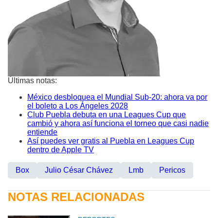
Últimas notas:
México desbloquea el Mundial Sub-20: ahora va por
el boleto a Los Ángeles 2028
Club Puebla debuta en una Leagues Cup que
cambió y ahora así funciona el torneo que casi nadie
entiende
Así puedes ver gratis al Puebla en Leagues Cup
dentro de Apple TV
Box
Julio César Chávez
Lmb
Pericos
NOTAS RELACIONADAS