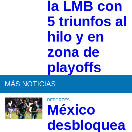
la LMB con
5 triunfos al
hilo y en
zona de
playoffs
MÁS NOTICIAS
DEPORTES
México
desbloquea