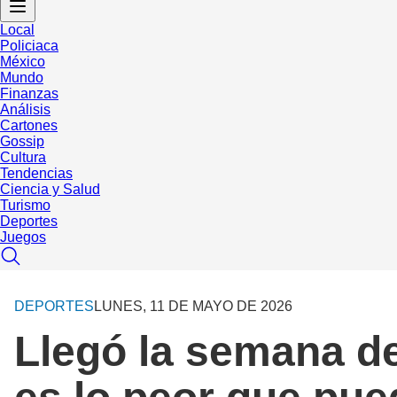
Local
Policiaca
México
Mundo
Finanzas
Análisis
Cartones
Gossip
Cultura
Tendencias
Ciencia y Salud
Turismo
Deportes
Juegos
DEPORTES
LUNES, 11 DE MAYO DE 2026
Llegó la semana de