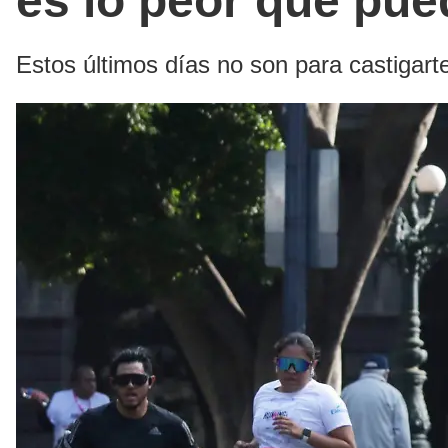
es lo peor que pue
Estos últimos días no son para castigart