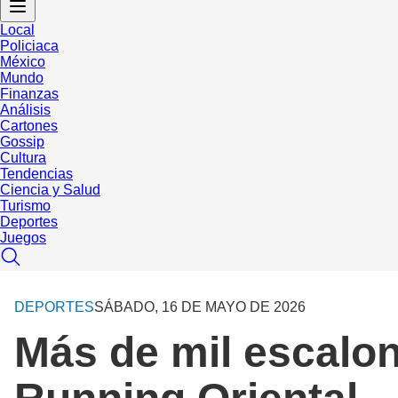
Local
Policiaca
México
Mundo
Finanzas
Análisis
Cartones
Gossip
Cultura
Tendencias
Ciencia y Salud
Turismo
Deportes
Juegos
DEPORTES
SÁBADO, 16 DE MAYO DE 2026
Más de mil escalon