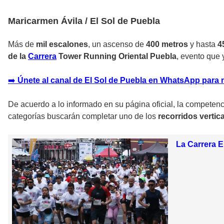
Maricarmen Ávila / El Sol de Puebla
Más de
mil escalones
, un ascenso de
400 metros
y hasta
4
de la
Carrera
Tower Running Oriental Puebla
, evento que 
➡️
Únete al canal de El Sol de Puebla en WhatsApp para 
De acuerdo a lo informado en su página oficial, la competenc
categorías buscarán completar uno de los
recorridos verti
La Carrera E