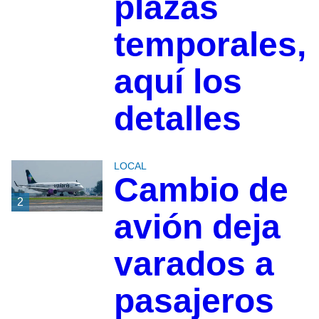
plazas
temporales,
aquí los
detalles
LOCAL
Cambio de
2
avión deja
varados a
pasajeros