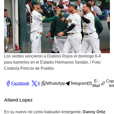
Los verdes vencieron a Diablos Rojos el domingo 6-4
para barrerlos en el Estadio Hermanos Serdán.
/
Foto:
Cortesía Pericos de Puebla
E-
Cop
Facebook
X
WhatsApp
Telegram
Mail
lin
Alland Lopez
En su nuevo rol como bateador emergente,
Danny Ortiz