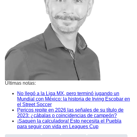
Últimas notas:
No llegó a la Liga MX, pero terminó jugando un
Mundial con México: la historia de Irving Escobar en
el Street Soccer
Pericos repite en 2026 las señales de su título de
2023: ¿cábalas o coincidencias de campeón?
¡Saquen la calculadora! Esto necesita el Puebla
para seguir con vida en Leagues Cup