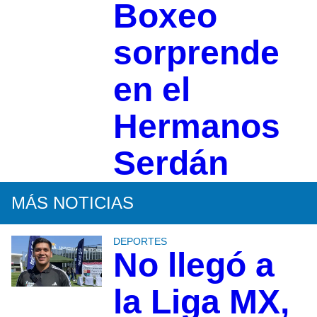
Boxeo
sorprende
en el
Hermanos
Serdán
MÁS NOTICIAS
DEPORTES
No llegó a
la Liga MX,