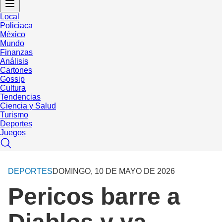
Local
Policiaca
México
Mundo
Finanzas
Análisis
Cartones
Gossip
Cultura
Tendencias
Ciencia y Salud
Turismo
Deportes
Juegos
DEPORTES
DOMINGO, 10 DE MAYO DE 2026
Pericos barre a