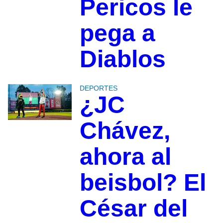
Pericos le
pega a
Diablos
DEPORTES
¿JC
Chávez,
ahora al
beisbol? El
César del