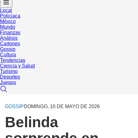
Local
Policiaca
México
Mundo
Finanzas
Análisis
Cartones
Gossip
Cultura
Tendencias
Ciencia y Salud
Turismo
Deportes
Juegos
GOSSIP
DOMINGO, 10 DE MAYO DE 2026
Belinda