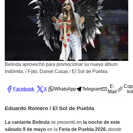
Belinda aprovechó para promocionar su nuevo álbum
Indómita.
/
Foto: Daniel Casas / El Sol de Puebla
E-
Cop
Facebook
X
WhatsApp
Telegram
Mail
lin
Eduardo Romero / El Sol de Puebla
La cantante Belinda
se presentó en
la noche de este
sábado 9 de mayo
en la
Feria de Puebla 2026,
donde