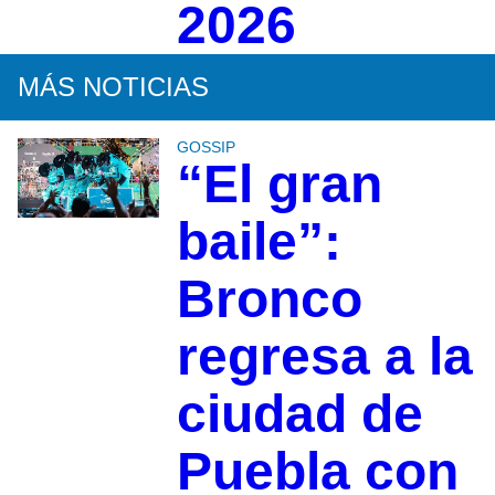
2026
MÁS NOTICIAS
GOSSIP
“El gran
baile”:
Bronco
regresa a la
ciudad de
Puebla con