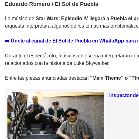
Eduardo Romero / El Sol de Puebla
La música de
Star Wars: Episodio IV llegará a Puebla el p
orquesta interpretará algunos de los temas más emblemático
➡️ Únete al canal de El Sol de Puebla en WhatsApp para 
Durante el espectáculo, músicos en escena interpretarán co
relacionados con la historia de Luke Skywalker.
Entre las piezas anunciadas destacan
“Main Theme” o “The
Inspector de