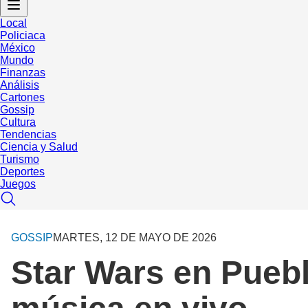
Local
Policiaca
México
Mundo
Finanzas
Análisis
Cartones
Gossip
Cultura
Tendencias
Ciencia y Salud
Turismo
Deportes
Juegos
GOSSIP
MARTES, 12 DE MAYO DE 2026
Star Wars en Puebl