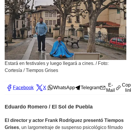
Estará en festivales y luego llegará a cines.
/
Foto:
Cortesía / Tiempos Grises
E-
Cop
Facebook
X
WhatsApp
Telegram
Mail
lin
Eduardo Romero / El Sol de Puebla
El director y actor Frank Rodríguez presentó Tiempos
Grises
, un largometraje de suspenso psicológico filmado