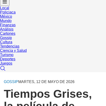
Local
Policiaca
México
Mundo
Finanzas
Análisis
Cartones
Gossip
Cultura
Tendencias
Ciencia y Salud
Turismo
Deportes
Juegos
GOSSIP
MARTES, 12 DE MAYO DE 2026
Tiempos Grises,