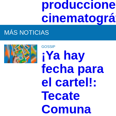
produccione
cinematográ
MÁS NOTICIAS
GOSSIP
¡Ya hay
fecha para
el cartel!:
Tecate
Comuna