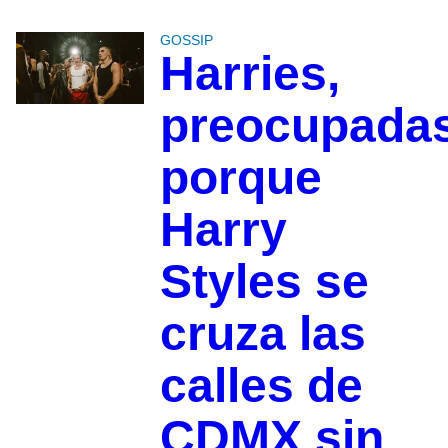
GOSSIP
Harries,
preocupada
porque
Harry
Styles se
cruza las
calles de
CDMX sin