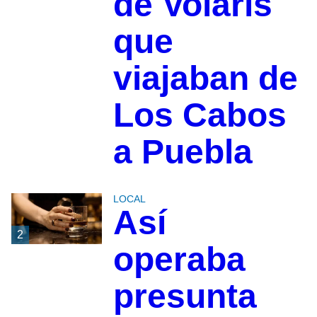
de Volaris
que
viajaban de
Los Cabos
a Puebla
LOCAL
Así
2
operaba
presunta