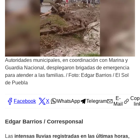
Autoridades municipales, en coordinación con Marina y
Guardia Nacional, desplegaron brigadas de emergencia
para atender a las familias.
/
Foto: Edgar Barrios / El Sol
de Puebla
E-
Cop
Facebook
X
WhatsApp
Telegram
Mail
lin
Edgar Barrios / Corresponsal
Las
intensas lluvias registradas en las últimas horas,