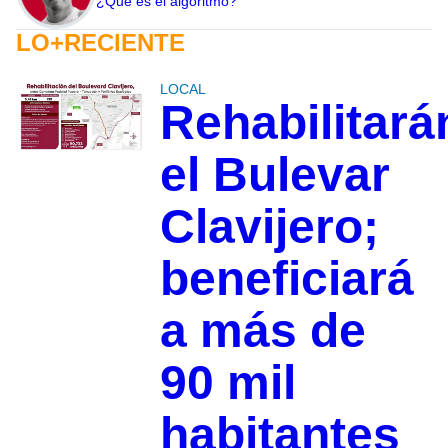
¿Qué es el algoritmo?
LO+RECIENTE
LOCAL
Rehabilitará
el Bulevar
Clavijero;
beneficiará
a más de
90 mil
habitantes