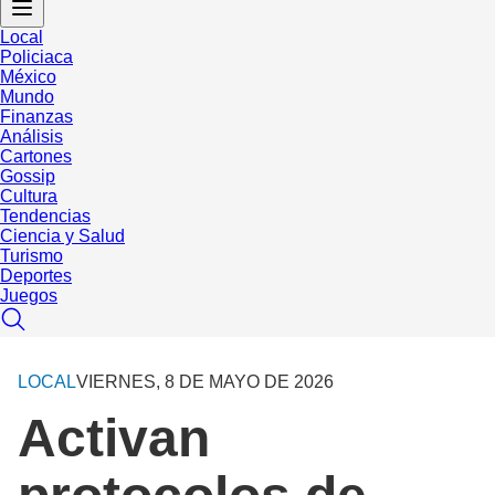
Local
Policiaca
México
Mundo
Finanzas
Análisis
Cartones
Gossip
Cultura
Tendencias
Ciencia y Salud
Turismo
Deportes
Juegos
LOCAL
VIERNES, 8 DE MAYO DE 2026
Activan