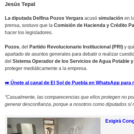
Jesús Tepal
La diputada Delfina Pozos Vergara
acusó
simulación
en l
prensa, sostuvo que la
Comisión de Hacienda y Crédito Pa
hacer los legisladores.
Pozos
, del
Partido Revolucionario Institucional (PRI)
y qu
apartado de asuntos generales para debatir o realizar cuesti
del
Sistema Operador de los Servicios de Agua Potable y
proteger mediáticamente a la empresa.
➡️ Únete al canal de El Sol de Puebla en WhatsApp para 
“Casualmente, las comparecencias que ellos protegen no po
generar desconfianza, porque a nosotros como diputados sí n
Exigirá Con