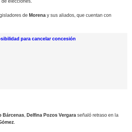
o de elecciones.
legisladores de
Morena
y sus aliados, que cuentan con
sibilidad para cancelar concesión
o Bárcenas
,
Delfina Pozos Vergara
señaló retraso en la
 Gómez
.