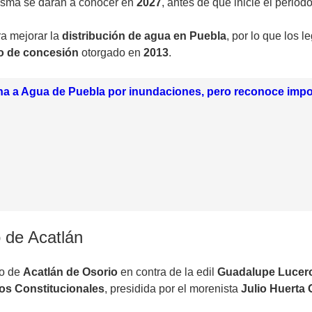
 misma se darán a conocer en
2027
, antes de que inicie el period
a mejorar la
distribución de agua en Puebla
, por lo que los 
lo de concesión
otorgado en
2013
.
na a Agua de Puebla por inundaciones, pero reconoce impo
 de Acatlán
do de
Acatlán de Osorio
en contra de la edil
Guadalupe Lucer
os Constitucionales
, presidida por el morenista
Julio Huerta