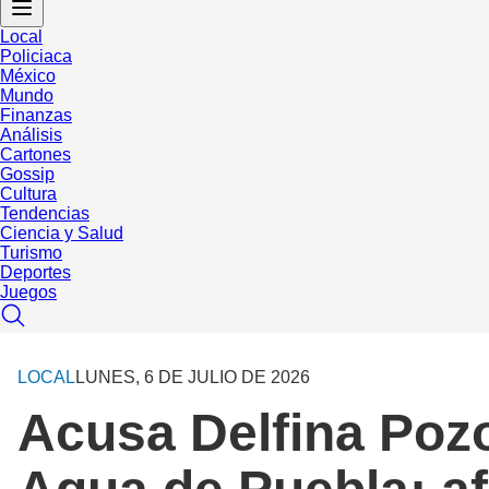
Local
Policiaca
México
Mundo
Finanzas
Análisis
Cartones
Gossip
Cultura
Tendencias
Ciencia y Salud
Turismo
Deportes
Juegos
LOCAL
LUNES, 6 DE JULIO DE 2026
Acusa Delfina Poz