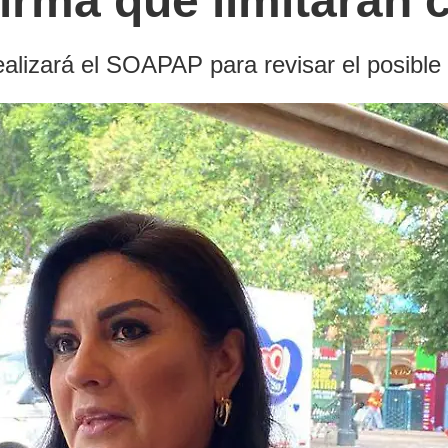
irma que limitarán
ealizará el SOAPAP para revisar el posibl