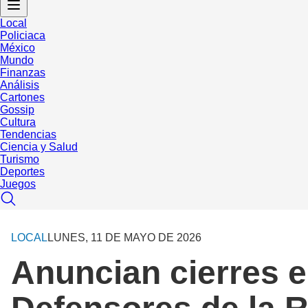
Local
Policiaca
México
Mundo
Finanzas
Análisis
Cartones
Gossip
Cultura
Tendencias
Ciencia y Salud
Turismo
Deportes
Juegos
LOCAL
LUNES, 11 DE MAYO DE 2026
Anuncian cierres e