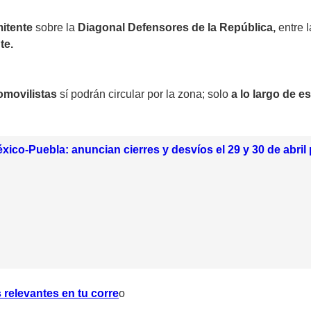
mitente
sobre la
Diagonal Defensores de la República,
entre 
te.
omovilistas
sí podrán circular por la zona; solo
a lo largo de e
xico-Puebla: anuncian cierres y desvíos el 29 y 30 de abri
 relevantes en tu corr
e
o