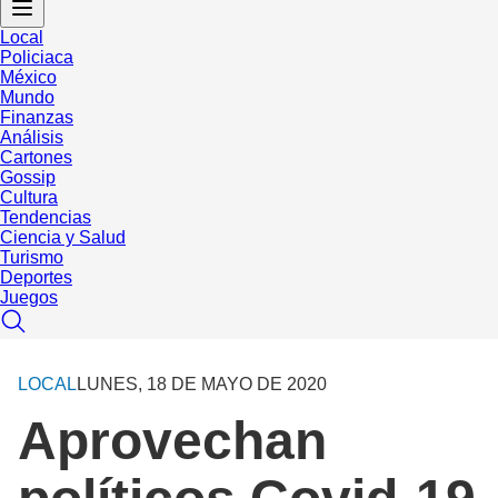
Local
Policiaca
México
Mundo
Finanzas
Análisis
Cartones
Gossip
Cultura
Tendencias
Ciencia y Salud
Turismo
Deportes
Juegos
LOCAL
LUNES, 18 DE MAYO DE 2020
Aprovechan