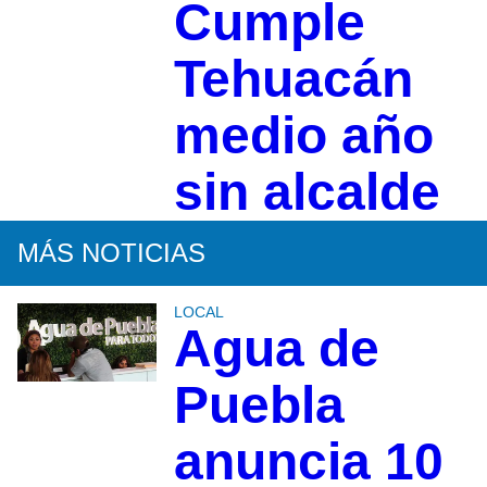
Cumple
Tehuacán
medio año
sin alcalde
MÁS NOTICIAS
LOCAL
Agua de
Puebla
anuncia 10