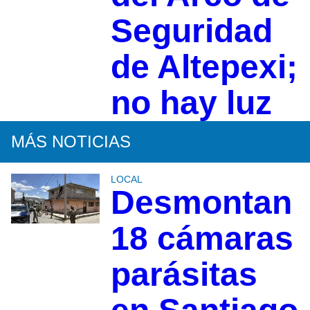
Seguridad
de Altepexi;
no hay luz
MÁS NOTICIAS
LOCAL
Desmontan
18 cámaras
parásitas