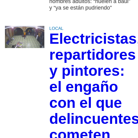
hombres adultos: “huelen a baúl”
y “ya se están pudriendo”
LOCAL
Electricistas
repartidores
y pintores:
el engaño
con el que
delincuente
cometen