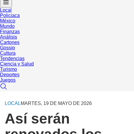
Local
Policiaca
México
Mundo
Finanzas
Análisis
Cartones
Gossip
Cultura
Tendencias
Ciencia y Salud
Turismo
Deportes
Juegos
LOCAL
MARTES, 19 DE MAYO DE 2026
Así serán