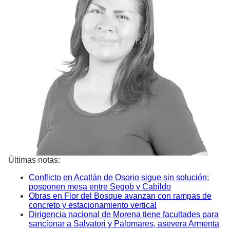
Últimas notas:
Conflicto en Acatlán de Osorio sigue sin solución;
posponen mesa entre Segob y Cabildo
Obras en Flor del Bosque avanzan con rampas de
concreto y estacionamiento vertical
Dirigencia nacional de Morena tiene facultades para
sancionar a Salvatori y Palomares, asevera Armenta