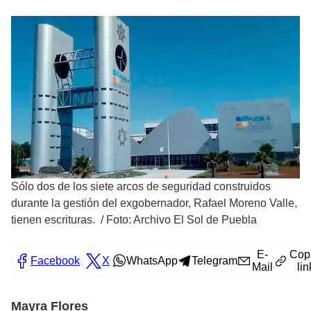
Sólo dos de los siete arcos de seguridad construidos
durante la gestión del exgobernador, Rafael Moreno Valle,
tienen escrituras.
/
Foto: Archivo El Sol de Puebla
E-
Cop
Facebook
X
WhatsApp
Telegram
Mail
lin
Mayra Flores