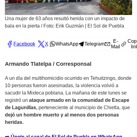
Una mujer de 63 años resultó herida con un impacto de
bala en la pierta
/
Foto: Erik Guzmán | El Sol de Puebla
E-
Cop
Facebook
X
WhatsApp
Telegram
Mail
lin
Armando Tlatelpa / Corresponsal
A un día del multihomicidio ocurrido en Tehuitzingo, donde
10 personas fueron asesinadas, la violencia volvió a
sacudir la Mixteca poblana. La mañana de este lunes se
registró un
ataque armado en la comunidad de Escape
de Lagunillas,
perteneciente al municipio de Chietla, que
dejó un hombre muerto y al menos dos personas
heridas.
➡️ Únete al canal de El Sol de Puebla en WhatsApp