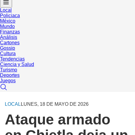
Local
Policiaca
México
Mundo
Finanzas
Análisis
Cartones
Gossip
Cultura
Tendencias
Ciencia y Salud
Turismo
Deportes
Juegos
LOCAL
LUNES, 18 DE MAYO DE 2026
Ataque armado