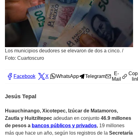
Los municipios deudores se elevaron de dos a cinco.
/
Foto: Cuartoscuro
E-
Cop
Facebook
X
WhatsApp
Telegram
Mail
lin
Jesús Tepal
Huauchinango, Xicotepec, Izúcar de Matamoros,
Zautla y Huitziltepec
adeudan en conjunto
46.9 millones
de pesos a
bancos públicos y privados
,
19 millones
más que hace un año, según los registros de la
Secretaría