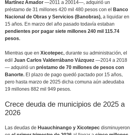
Martínez Amador
—2011 a 20014—, adquirió un
préstamo de 31 millones 420 mil 480 pesos con el
Banco
Nacional de Obras y Servicios (Banobras),
a liquidar en
15 años. En marzo del año pasado todavía estaban
pendientes por pagar siete millones 240 mil 115.74
pesos.
Mientras que en
Xicotepec,
durante su administración, el
edil
Juan Carlos Valderrábano Vázquez
—2014 a 2018
— adquirió un
préstamo de 70 millones de pesos con
Banorte.
El plazo de pago quedó pactado por 15 años,
pero hasta marzo de 2025 dicha comuna aún adeudaba
19 millones 882 mil 949 pesos.
Crece deuda de municipios de 2025 a
2026
Las deudas de
Huauchinango y Xicotepec
disminuyeron
en
el primer trimestre de 2026
al llegar a
cinco millones