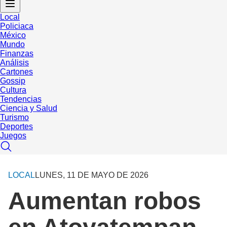
Local
Policiaca
México
Mundo
Finanzas
Análisis
Cartones
Gossip
Cultura
Tendencias
Ciencia y Salud
Turismo
Deportes
Juegos
LOCAL
LUNES, 11 DE MAYO DE 2026
Aumentan robos