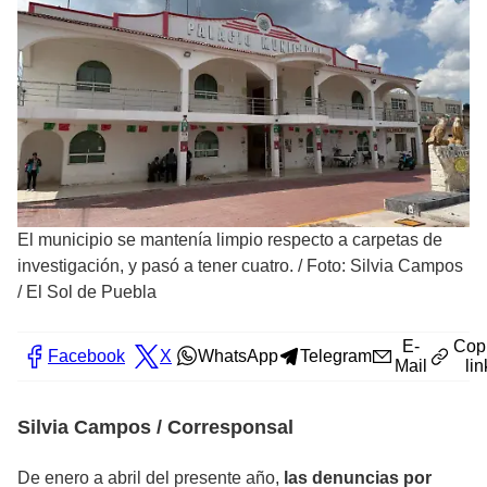
El municipio se mantenía limpio respecto a carpetas de
investigación, y pasó a tener cuatro.
/
Foto: Silvia Campos
/ El Sol de Puebla
E-
Cop
Facebook
X
WhatsApp
Telegram
Mail
lin
Silvia Campos / Corresponsal
De enero a abril del presente año,
las denuncias por