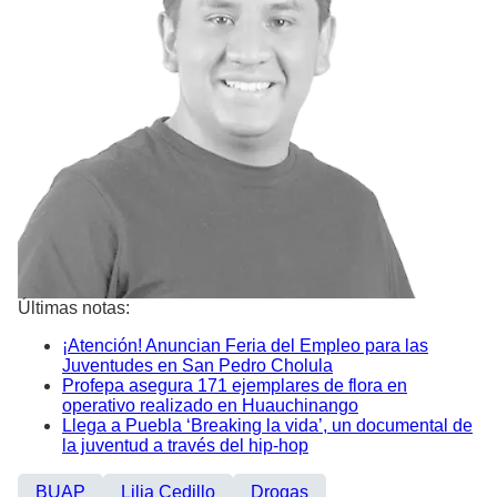
Últimas notas:
¡Atención! Anuncian Feria del Empleo para las
Juventudes en San Pedro Cholula
Profepa asegura 171 ejemplares de flora en
operativo realizado en Huauchinango
Llega a Puebla ‘Breaking la vida’, un documental de
la juventud a través del hip-hop
BUAP
Lilia Cedillo
Drogas