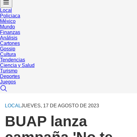
Local
Policiaca
México
Mundo
Finanzas
Análisis
Cartones
Gossip
Cultura
Tendencias
Ciencia y Salud
Turismo
Deportes
Juegos
LOCAL
JUEVES, 17 DE AGOSTO DE 2023
BUAP lanza