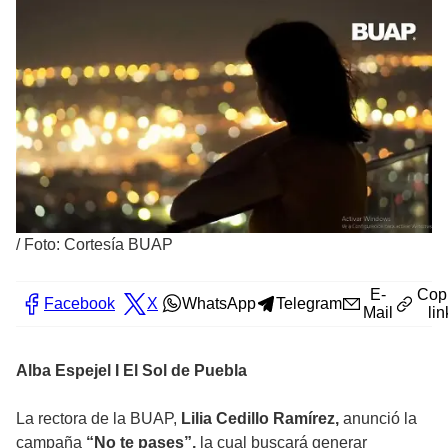
/
Foto: Cortesía BUAP
E-
Cop
Facebook
X
WhatsApp
Telegram
Mail
lin
Alba Espejel I El Sol de Puebla
La rectora de la BUAP,
Lilia Cedillo Ramírez,
anunció la
campaña
“No te pases”,
la cual buscará generar