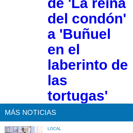
de 'La reina
del condón'
a 'Buñuel
en el
laberinto de
las
tortugas'
MÁS NOTICIAS
LOCAL