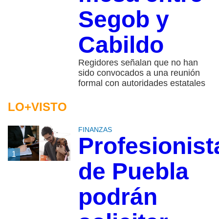
Segob y
Cabildo
Regidores señalan que no han
sido convocados a una reunión
formal con autoridades estatales
LO+VISTO
FINANZAS
Profesionist
1
de Puebla
podrán