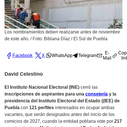
Los nombramientos deben realizarse antes de noviembre
de este año.
/
Foto: Bibiana Díaz / El Sol de Puebla
E-
Cop
Facebook
X
WhatsApp
Telegram
Mail
lin
David Celestino
El Instituto Nacional Electoral (INE)
cerró las
inscripciones de aspirantes para una
consejería
y la
presidencia del Instituto Electoral del Estado ((IEE) de
Puebla
con
121 perfiles
interesados en ocupar ambas
vacantes, que serán designados antes del inicio de los
comicios de 2027, cuando la entidad poblana vote por
217