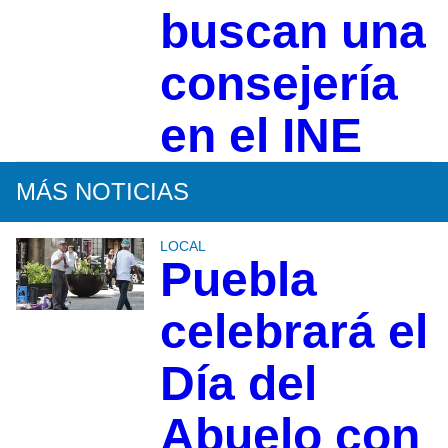
buscan una
consejería
en el INE
MÁS NOTICIAS
LOCAL
Puebla
celebrará el
Día del
Abuelo con