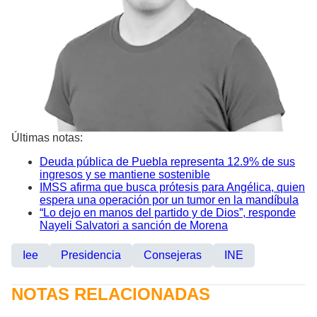
Últimas notas:
Deuda pública de Puebla representa 12.9% de sus
ingresos y se mantiene sostenible
IMSS afirma que busca prótesis para Angélica, quien
espera una operación por un tumor en la mandíbula
“Lo dejo en manos del partido y de Dios”, responde
Nayeli Salvatori a sanción de Morena
Iee
Presidencia
Consejeras
INE
NOTAS RELACIONADAS