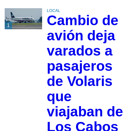
LOCAL
Cambio de
1
avión deja
varados a
pasajeros
de Volaris
que
viajaban de
Los Cabos