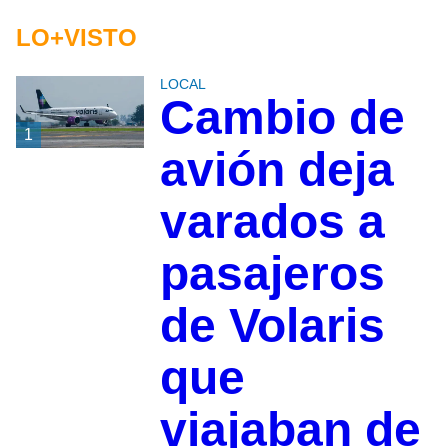
LO+VISTO
LOCAL
Cambio de
1
avión deja
varados a
pasajeros
de Volaris
que
viajaban de