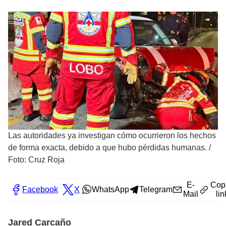
Las autoridades ya investigan cómo ocurrieron los hechos
de forma exacta, debido a que hubo pérdidas humanas.
/
Foto: Cruz Roja
E-
Cop
Facebook
X
WhatsApp
Telegram
Mail
lin
Jared Carcaño