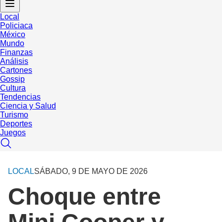
Local
Policiaca
México
Mundo
Finanzas
Análisis
Cartones
Gossip
Cultura
Tendencias
Ciencia y Salud
Turismo
Deportes
Juegos
LOCAL
SÁBADO, 9 DE MAYO DE 2026
Choque entre