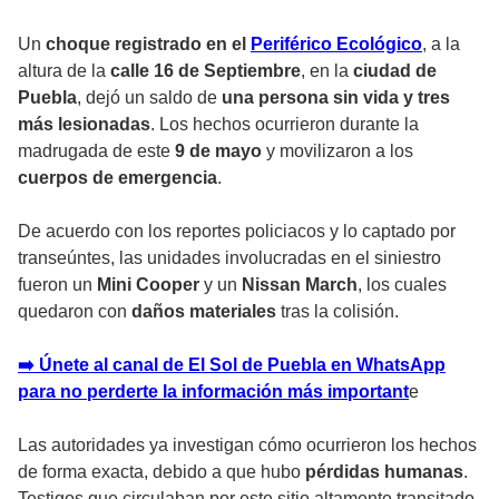
Un
choque registrado en el
Periférico Ecológico
, a la
altura de la
calle 16 de Septiembre
, en la
ciudad de
Puebla
, dejó un saldo de
una persona sin vida y tres
más lesionadas
. Los hechos ocurrieron durante la
madrugada de este
9 de mayo
y movilizaron a los
cuerpos de emergencia
.
De acuerdo con los reportes policiacos y lo captado por
transeúntes, las unidades involucradas en el siniestro
fueron un
Mini Cooper
y un
Nissan March
, los cuales
quedaron con
daños materiales
tras la colisión.
➡️ Únete al canal de El Sol de Puebla en WhatsApp
para no perderte la información más importan
t
e
Las autoridades ya investigan cómo ocurrieron los hechos
de forma exacta, debido a que hubo
pérdidas humanas
.
Testigos que circulaban por este sitio altamente transitado