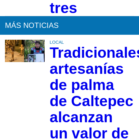
tres
MÁS NOTICIAS
LOCAL
Tradicionale
artesanías
de palma
de Caltepec
alcanzan
un valor de