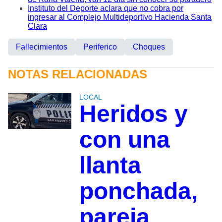
Instituto del Deporte aclara que no cobra por
ingresar al Complejo Multideportivo Hacienda Santa
Clara
Fallecimientos
Periferico
Choques
NOTAS RELACIONADAS
LOCAL
Heridos y
con una
llanta
ponchada,
pareja