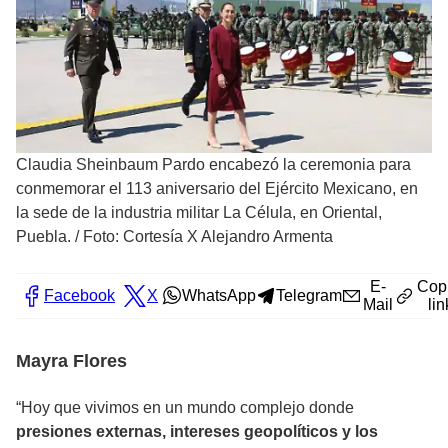
Claudia Sheinbaum Pardo encabezó la ceremonia para
conmemorar el 113 aniversario del Ejército Mexicano, en
la sede de la industria militar La Célula, en Oriental,
Puebla.
/
Foto: Cortesía X Alejandro Armenta
E-
Cop
Facebook
X
WhatsApp
Telegram
Mail
lin
Mayra Flores
“Hoy que vivimos en un mundo complejo donde
presiones externas, intereses geopolíticos y los