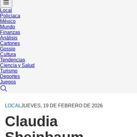
Local
Policiaca
México
Mundo
Finanzas
Análisis
Cartones
Gossip
Cultura
Tendencias
Ciencia y Salud
Turismo
Deportes
Juegos
LOCAL
JUEVES, 19 DE FEBRERO DE 2026
Claudia