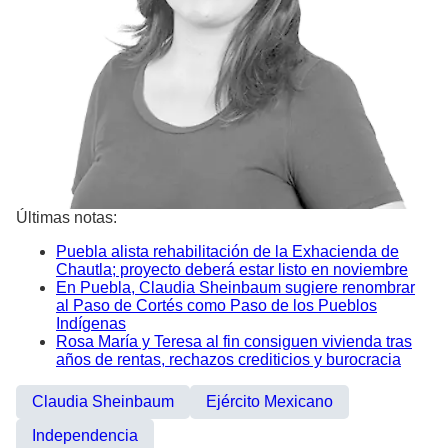
Últimas notas:
Puebla alista rehabilitación de la Exhacienda de
Chautla; proyecto deberá estar listo en noviembre
En Puebla, Claudia Sheinbaum sugiere renombrar
al Paso de Cortés como Paso de los Pueblos
Indígenas
Rosa María y Teresa al fin consiguen vivienda tras
años de rentas, rechazos crediticios y burocracia
Claudia Sheinbaum
Ejército Mexicano
Independencia