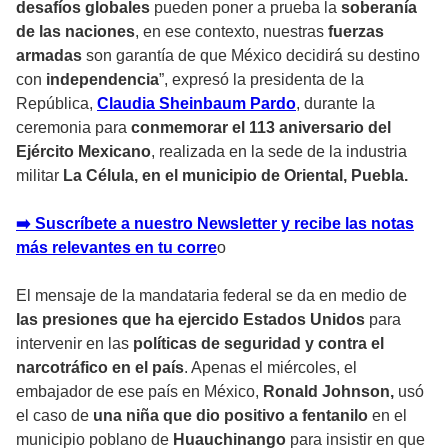
desafíos globales
pueden poner a prueba la
soberanía
de las naciones
, en ese contexto, nuestras
fuerzas
armadas
son garantía de que México decidirá su destino
con
independencia
”, expresó la presidenta de la
República,
Claudia Sheinbaum Pardo
, durante la
ceremonia para
conmemorar el 113 aniversario del
Ejército Mexicano
, realizada en la sede de la industria
militar
La Célula, en el municipio de Oriental, Puebla.
➡️ Suscríbete a nuestro Newsletter y recibe las notas
más relevantes en tu corr
e
o
El mensaje de la mandataria federal se da en medio de
las presiones que ha ejercido Estados Unidos
para
intervenir en las
políticas de seguridad y contra el
narcotráfico en el país
. Apenas el miércoles, el
embajador de ese país en México,
Ronald Johnson,
usó
el caso de
una niña que dio positivo a fentanilo
en el
municipio poblano de
Huauchinango
para insistir en que