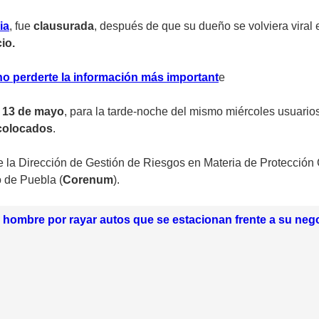
ia
, fue
clausurada
, después de que su dueño se volviera viral 
io.
no perderte la información más importan
t
e
o
13 de mayo
, para la tarde-noche del mismo miércoles usuario
 colocados
.
 la Dirección de Gestión de Riesgos en Materia de Protección C
o de Puebla (
Corenum
).
hombre por rayar autos que se estacionan frente a su neg