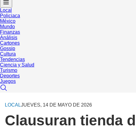
Local
Policiaca
México
Mundo
Finanzas
Análisis
Cartones
Gossip
Cultura
Tendencias
Ciencia y Salud
Turismo
Deportes
Juegos
LOCAL
JUEVES, 14 DE MAYO DE 2026
Clausuran tienda d