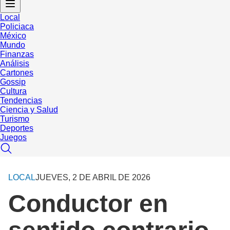
Local
Policiaca
México
Mundo
Finanzas
Análisis
Cartones
Gossip
Cultura
Tendencias
Ciencia y Salud
Turismo
Deportes
Juegos
LOCAL
JUEVES, 2 DE ABRIL DE 2026
Conductor en