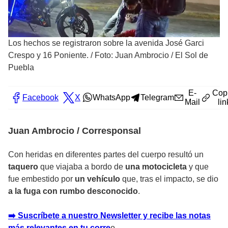
Los hechos se registraron sobre la avenida José Garci
Crespo y 16 Poniente.
/
Foto: Juan Ambrocio / El Sol de
Puebla
E-
Cop
Facebook
X
WhatsApp
Telegram
Mail
lin
Juan Ambrocio / Corresponsal
Con heridas en diferentes partes del cuerpo resultó un
taquero
que viajaba a bordo de
una motocicleta
y que
fue embestido por
un vehículo
que, tras el impacto, se dio
a la fuga con rumbo desconocido
.
➡️ Suscríbete a nuestro Newsletter y recibe las notas
más relevantes en tu corr
e
o