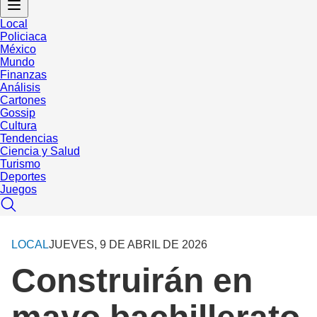
Local
Policiaca
México
Mundo
Finanzas
Análisis
Cartones
Gossip
Cultura
Tendencias
Ciencia y Salud
Turismo
Deportes
Juegos
LOCAL
JUEVES, 9 DE ABRIL DE 2026
Construirán en