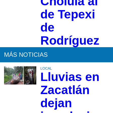
Cholula al
de Tepexi
de
Rodríguez
MÁS NOTICIAS
LOCAL
Lluvias en
Zacatlán
dejan