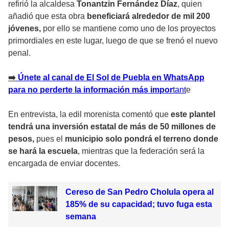
refirió la alcaldesa
Tonantzin Fernández Díaz
, quien
añadió que esta obra
beneficiará alrededor de mil 200
jóvenes,
por ello se mantiene como uno de los proyectos
primordiales en este lugar, luego de que se frenó el nuevo
penal.
➡️
Únete al canal de El Sol de Puebla en WhatsApp
para no perderte la información más impor
tant
e
En entrevista, la edil morenista comentó que
este plantel
tendrá una inversión estatal de más de 50 millones de
pesos,
pues el
municipio solo pondrá el terreno donde
se hará la escuela
, mientras que la federación será la
encargada de enviar docentes.
Cereso de San Pedro Cholula opera al
185% de su capacidad; tuvo fuga esta
semana