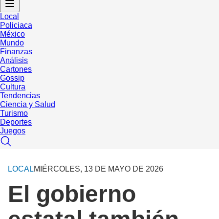
Local
Policiaca
México
Mundo
Finanzas
Análisis
Cartones
Gossip
Cultura
Tendencias
Ciencia y Salud
Turismo
Deportes
Juegos
LOCAL
MIÉRCOLES, 13 DE MAYO DE 2026
El gobierno