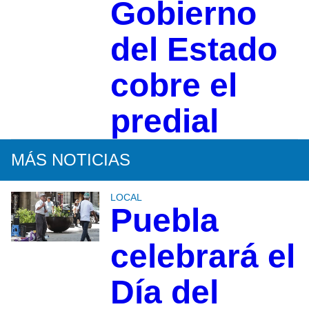
Gobierno
del Estado
cobre el
predial
MÁS NOTICIAS
LOCAL
Puebla
celebrará el
Día del