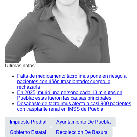
Últimas notas:
Falta de medicamento tacrolimus pone en riesgo a
pacientes con riñón trasplantado; cuerpo lo
rechazaría
En 2025, murió una persona cada 13 minutos en
Puebla; estas fueron las causas principales
Desabasto de tacrolimus afecta a casi 900 pacientes
con trasplante renal en IMSS de Puebla
Impuesto Predial
Ayuntamiento De Puebla
Gobierno Estatal
Recolección De Basura