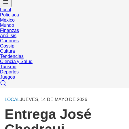
Local
Policiaca
México
Mundo
Finanzas
Análisis
Cartones
Gossip
Cultura
Tendencias
Ciencia y Salud
Turismo
Deportes
Juegos
LOCAL
JUEVES, 14 DE MAYO DE 2026
Entrega José