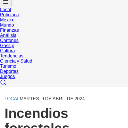
Local
Policiaca
México
Mundo
Finanzas
Análisis
Cartones
Gossip
Cultura
Tendencias
Ciencia y Salud
Turismo
Deportes
Juegos
LOCAL
MARTES, 9 DE ABRIL DE 2024
Incendios