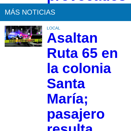
MÁS NOTICIAS
LOCAL
Asaltan
Ruta 65 en
la colonia
Santa
María;
pasajero
resulta