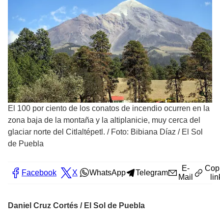
El 100 por ciento de los conatos de incendio ocurren en la
zona baja de la montaña y la altiplanicie, muy cerca del
glaciar norte del Citlaltépetl.
/
Foto: Bibiana Díaz / El Sol
de Puebla
E-
Cop
Facebook
X
WhatsApp
Telegram
Mail
lin
Daniel Cruz Cortés / El Sol de Puebla