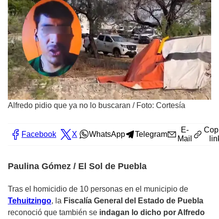
Alfredo pidio que ya no lo buscaran
/
Foto: Cortesía
E-
Cop
Facebook
X
WhatsApp
Telegram
Mail
lin
Paulina Gómez / El Sol de Puebla
Tras el homicidio de 10 personas en el municipio de
Tehuitzingo
, la
Fiscalía General del Estado de Puebla
reconoció que también se
indagan lo dicho por Alfredo