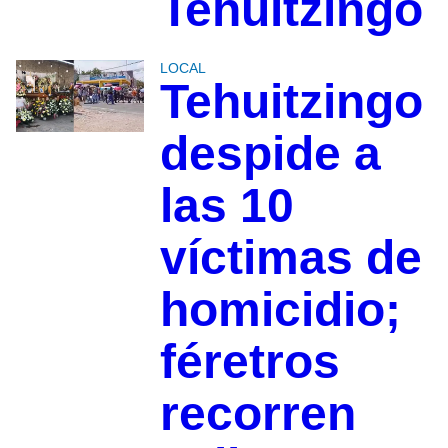
Tehuitzingo
LOCAL
Tehuitzingo
despide a
las 10
víctimas de
homicidio;
féretros
recorren