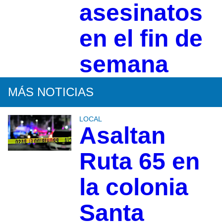
asesinatos
en el fin de
semana
MÁS NOTICIAS
LOCAL
Asaltan
Ruta 65 en
la colonia
Santa