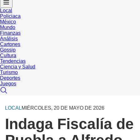
Local
Policiaca
México
Mundo
Finanzas
Análisis
Cartones
Gossip
Cultura
Tendencias
Ciencia y Salud
Turismo
Deportes
Juegos
LOCAL
MIÉRCOLES, 20 DE MAYO DE 2026
Indaga Fiscalía de