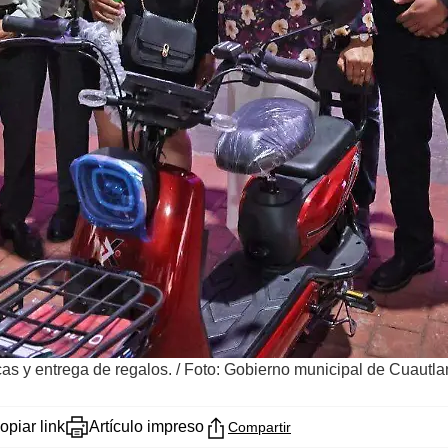
cas y entrega de regalos.
/
Foto: Gobierno municipal de Cuautla
opiar link
Artículo impreso
Compartir