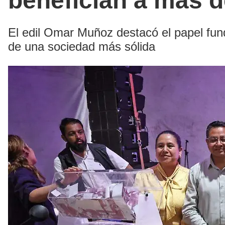
benefician a más d
El edil Omar Muñoz destacó el papel fun
de una sociedad más sólida