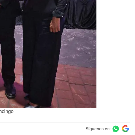
ncingo
Síguenos en: