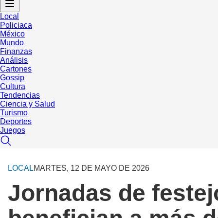
Local
Policiaca
México
Mundo
Finanzas
Análisis
Cartones
Gossip
Cultura
Tendencias
Ciencia y Salud
Turismo
Deportes
Juegos
LOCAL
MARTES, 12 DE MAYO DE 2026
Jornadas de feste