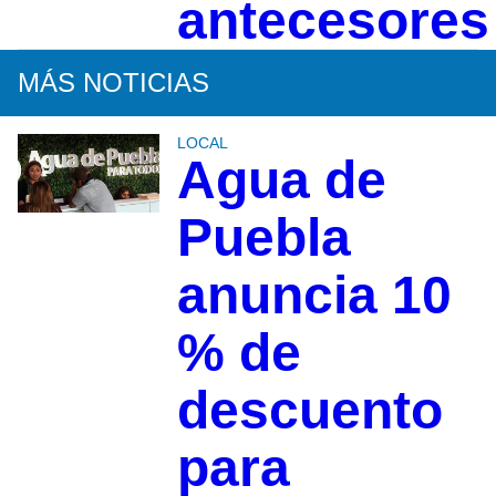
antecesores
MÁS NOTICIAS
LOCAL
Agua de
Puebla
anuncia 10
% de
descuento
para