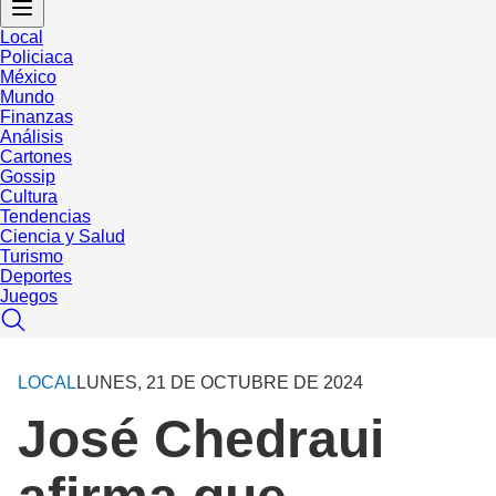
Local
Policiaca
México
Mundo
Finanzas
Análisis
Cartones
Gossip
Cultura
Tendencias
Ciencia y Salud
Turismo
Deportes
Juegos
LOCAL
LUNES, 21 DE OCTUBRE DE 2024
José Chedraui