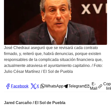
José Chedraui aseguró que se revisará cada contrato
firmado, y, reiteró que, habrá denuncias, porque existen
responsables de la complicada situación financiera que,
actualmente atraviesa el ayuntamiento capitalino.
/
Foto:
Julio César Martínez / El Sol de Puebla
E-
Cop
Facebook
X
WhatsApp
Telegram
Mail
lin
Jared Carcaño / El Sol de Puebla