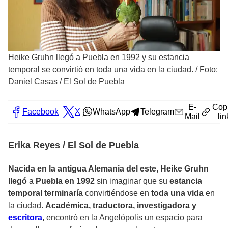
Heike Gruhn llegó a Puebla en 1992 y su estancia
temporal se convirtió en toda una vida en la ciudad.
/
Foto:
Daniel Casas / El Sol de Puebla
E-
Cop
Facebook
X
WhatsApp
Telegram
Mail
lin
Erika Reyes / El Sol de Puebla
Nacida en la antigua Alemania del este, Heike Gruhn
llegó
a
Puebla en 1992
sin imaginar que su
estancia
temporal terminaría
convirtiéndose en
toda una vida
en
la ciudad.
Académica, traductora, investigadora y
escritora
,
encontró en la Angelópolis un espacio para