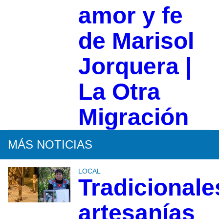
amor y fe
de Marisol
Jorquera |
La Otra
Migración
MÁS NOTICIAS
LOCAL
Tradicionale
artesanías