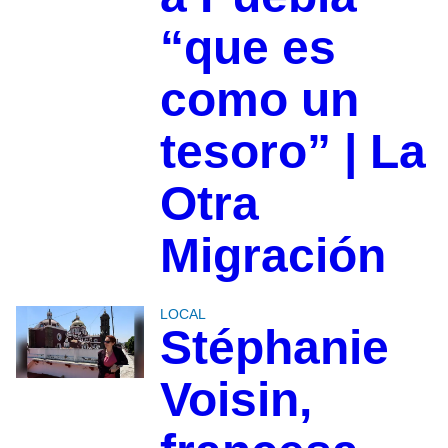
“que es
como un
tesoro” | La
Otra
Migración
LOCAL
Stéphanie
Voisin,