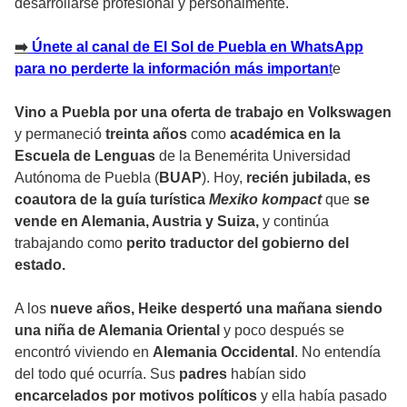
desarrollarse profesional y personalmente.
➡
️ Únete al canal de El Sol de Puebla en WhatsApp
para no perderte la información más importan
t
e
Vino a Puebla por una oferta de trabajo en Volkswagen
y permaneció
treinta años
como
académica en la
Escuela de Lenguas
de la Benemérita Universidad
Autónoma de Puebla (
BUAP
). Hoy,
recién jubilada, es
coautora de la guía turística
Mexiko kompact
que
se
vende en Alemania, Austria y Suiza,
y continúa
trabajando como
perito traductor del gobierno del
estado.
A los
nueve años, Heike despertó una mañana siendo
una niña de Alemania Oriental
y poco después se
encontró viviendo en
Alemania Occidental
. No entendía
del todo qué ocurría. Sus
padres
habían sido
encarcelados por motivos políticos
y ella había pasado