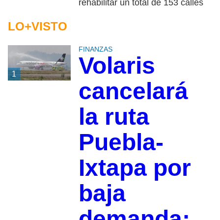
rehabilitar un total de 153 calles
LO+VISTO
FINANZAS
Volaris
1
cancelará
la ruta
Puebla-
Ixtapa por
baja
demanda;