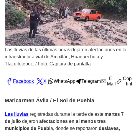
Las lluvias de las últimas horas dejaron afectaciones en la
infraestructura vial de Amixtlán, Huaquechula y
Tlacuilotepec.
/
Foto: Captura de pantalla
E-
Cop
Facebook
X
WhatsApp
Telegram
Mail
lin
Maricarmen Ávila / El Sol de Puebla
Las lluvias
registradas durante la tarde de este
martes 7
de julio
dejaron
afectaciones en al menos tres
municipios de Pueb
la, donde se reportaron
deslaves,