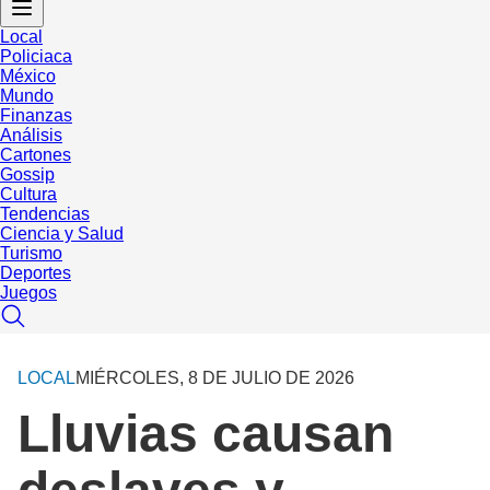
Local
Policiaca
México
Mundo
Finanzas
Análisis
Cartones
Gossip
Cultura
Tendencias
Ciencia y Salud
Turismo
Deportes
Juegos
LOCAL
MIÉRCOLES, 8 DE JULIO DE 2026
Lluvias causan