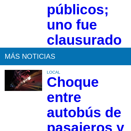
públicos;
uno fue
clausurado
MÁS NOTICIAS
LOCAL
Choque
entre
autobús de
pasajeros y